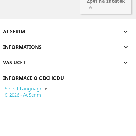
Zpět na začátek

AT SERIM

INFORMATIONS

VÁŠ ÚČET

INFORMACE O OBCHODU
Select Language
▼
© 2026 - At Serim