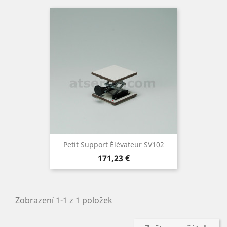
Petit Support Élévateur SV102
Cena
171,23 €
Zobrazení 1-1 z 1 položek