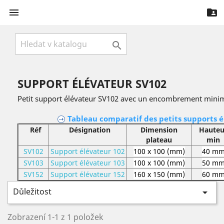



SUPPORT ÉLÉVATEUR SV102
Petit support élévateur SV102 avec un encombrement minimu
Tableau comparatif des petits supports é
Réf
Désignation
Dimension
Hauteu
plateau
min
SV102
Support élévateur 102
100 x 100 (mm)
40 m
SV103
Support élévateur 103
100 x 100 (mm)
50 m
SV152
Support élévateur 152
160 x 150 (mm)
60 m
Důležitost

Zobrazení 1-1 z 1 položek