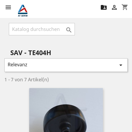
shopping_cart




SAV - TE404H
Relevanz

1 - 7 von 7 Artikel(n)