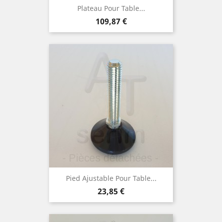
Plateau Pour Table...
Preis
109,87 €
Pied Ajustable Pour Table...
Preis
23,85 €