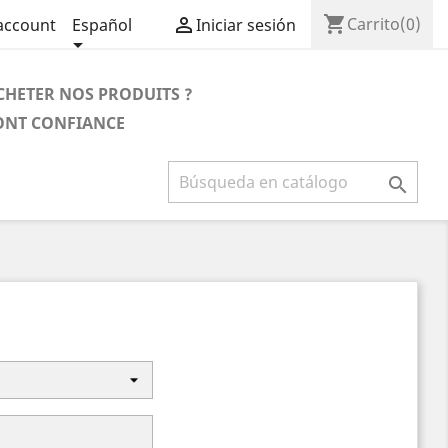
shopping_cart

Carrito
(0)
account
Español
Iniciar sesión

CHETER NOS PRODUITS ?
FONT CONFIANCE
