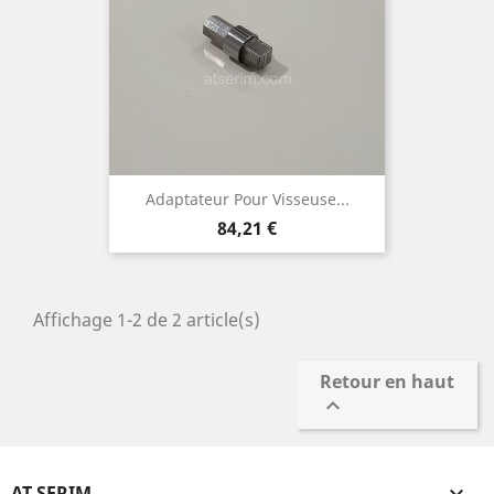
Adaptateur Pour Visseuse...
Prix
84,21 €
Affichage 1-2 de 2 article(s)
Retour en haut

AT SERIM