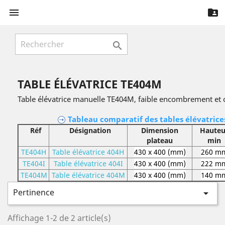



TABLE ÉLÉVATRICE TE404M
Table élévatrice manuelle TE404M, faible encombrement et ch
Tableau comparatif des tables élévatrices
Réf
Désignation
Dimension
Hauteu
plateau
min
TE404H
Table élévatrice 404H
430 x 400 (mm)
260 m
TE404I
Table élévatrice 404I
430 x 400 (mm)
222 m
TE404M
Table élévatrice 404M
430 x 400 (mm)
140 m
Pertinence

Affichage 1-2 de 2 article(s)