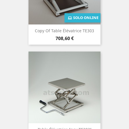
SOLO ONLINE
Copy Of Table Élévatrice TE303
Prezzo
708,60 €