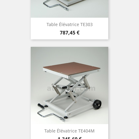
Table Élévatrice TE303
Prezzo
787,45 €
Table Élévatrice TE404M
Prezzo
1.345,60 €