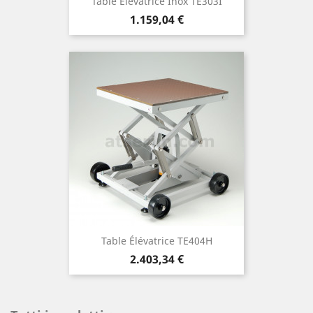
Table Élévatrice Inox TE303I
Prezzo
1.159,04 €
Table Élévatrice TE404H
Prezzo
2.403,34 €