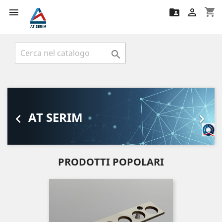
shopping_cart




Precedente
Succ
AT SERIM


PRODOTTI POPOLARI